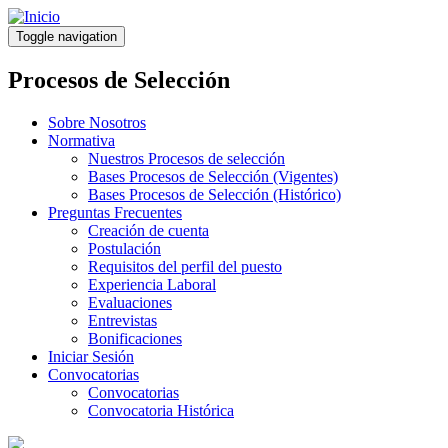
Pasar
al
Toggle navigation
contenido
principal
Procesos de Selección
Sobre Nosotros
Normativa
Nuestros Procesos de selección
Bases Procesos de Selección (Vigentes)
Bases Procesos de Selección (Histórico)
Preguntas Frecuentes
Creación de cuenta
Postulación
Requisitos del perfil del puesto
Experiencia Laboral
Evaluaciones
Entrevistas
Bonificaciones
Iniciar Sesión
Convocatorias
Convocatorias
Convocatoria Histórica