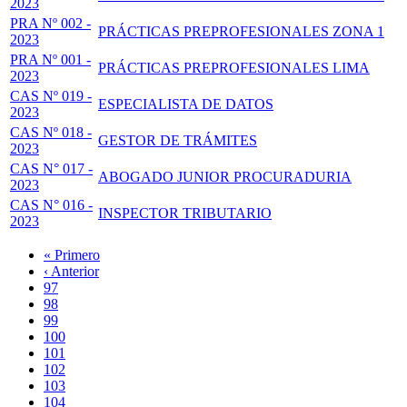
2023
PRA Nº 002 -
PRÁCTICAS PREPROFESIONALES ZONA 1
2023
PRA Nº 001 -
PRÁCTICAS PREPROFESIONALES LIMA
2023
CAS Nº 019 -
ESPECIALISTA DE DATOS
2023
CAS Nº 018 -
GESTOR DE TRÁMITES
2023
CAS N° 017 -
ABOGADO JUNIOR PROCURADURIA
2023
CAS N° 016 -
INSPECTOR TRIBUTARIO
2023
Primera
« Primero
página
Página
‹ Anterior
Paginación
anterior
Page
97
Page
98
Page
99
Page
100
Página
101
actual
Page
102
Page
103
Page
104