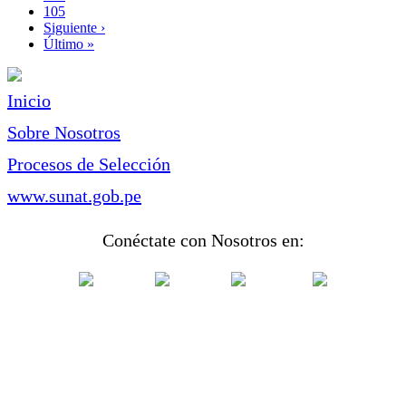
Page
105
Siguiente
Siguiente ›
página
Última
Último »
página
Inicio
Sobre Nosotros
Procesos de Selección
www.sunat.gob.pe
Conéctate con Nosotros en: