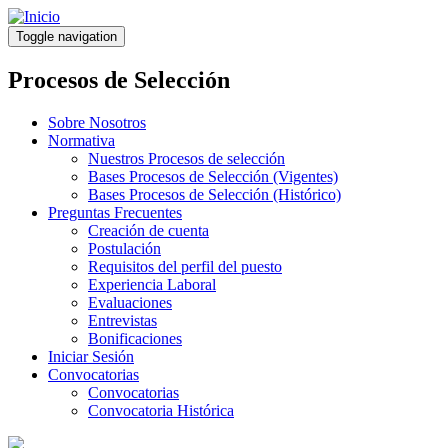
Pasar
al
Toggle navigation
contenido
principal
Procesos de Selección
Sobre Nosotros
Normativa
Nuestros Procesos de selección
Bases Procesos de Selección (Vigentes)
Bases Procesos de Selección (Histórico)
Preguntas Frecuentes
Creación de cuenta
Postulación
Requisitos del perfil del puesto
Experiencia Laboral
Evaluaciones
Entrevistas
Bonificaciones
Iniciar Sesión
Convocatorias
Convocatorias
Convocatoria Histórica